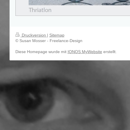
Druckversion
|
Sitemap
© Susan Mosser - Freelance-Design
Diese Homepage wurde mit
IONOS MyWebsite
erstellt.