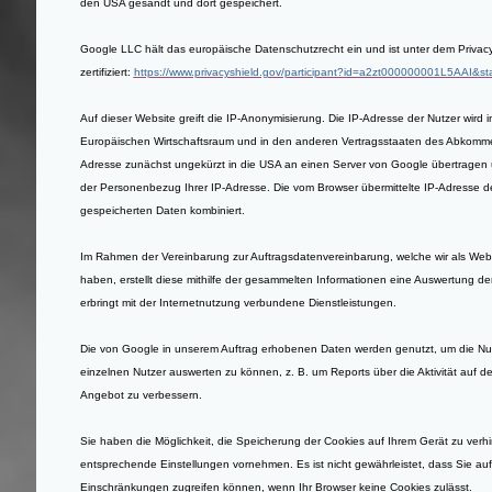
den USA gesandt und dort gespeichert.
Google LLC hält das europäische Datenschutzrecht ein und ist unter dem Priva
zertifiziert:
https://www.privacyshield.gov/participant?id=a2zt000000001L5AAI&st
Auf dieser Website greift die IP-Anonymisierung. Die IP-Adresse der Nutzer wird 
Europäischen Wirtschaftsraum und in den anderen Vertragsstaaten des Abkommens 
Adresse zunächst ungekürzt in die USA an einen Server von Google übertragen un
der Personenbezug Ihrer IP-Adresse. Die vom Browser übermittelte IP-Adresse d
gespeicherten Daten kombiniert.
Im Rahmen der Vereinbarung zur Auftragsdatenvereinbarung, welche wir als Webs
haben, erstellt diese mithilfe der gesammelten Informationen eine Auswertung d
erbringt mit der Internetnutzung verbundene Dienstleistungen.
Die von Google in unserem Auftrag erhobenen Daten werden genutzt, um die Nu
einzelnen Nutzer auswerten zu können, z. B. um Reports über die Aktivität auf de
Angebot zu verbessern.
Sie haben die Möglichkeit, die Speicherung der Cookies auf Ihrem Gerät zu verh
entsprechende Einstellungen vornehmen. Es ist nicht gewährleistet, dass Sie au
Einschränkungen zugreifen können, wenn Ihr Browser keine Cookies zulässt.