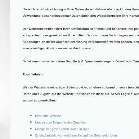
Diese Datenschutzerklärung soll die Nutzer dieser Website über die Art, den U
Verwendung personenbezogener Daten durch den Websitebetreiber [Ihre Kontakt
Der Websitebetreiber nimmt Ihren Datenschutz sehr ernst und behandelt Ihre p
entsprechend der gesetzlichen Vorschriften. Da durch neue Technologien und di
Änderungen an dieser Datenschutzerklärung vorgenommen werden können, empfe
in regelmäßigen Abständen wieder durchzulesen.
Definitionen der verwendeten Begriffe (z.B. “personenbezogene Daten” oder “Vera
Zugriffsdaten
Wir, der Websitebetreiber bzw. Seitenprovider, erheben aufgrund unseres berechtig
Daten über Zugriffe auf die Website und speichern diese als „Server-Logfiles“ a
werden so protokolliert:
Besuchte Website
Uhrzeit zum Zeitpunkt des Zugriffes
Menge der gesendeten Daten in Byte
Quelle/Verweis, von welchem Sie auf die Seite gelangten