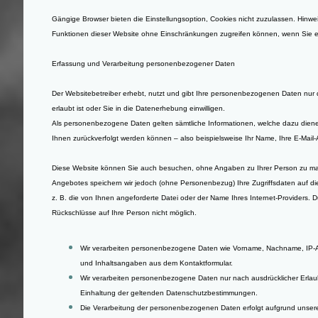
Gängige Browser bieten die Einstellungsoption, Cookies nicht zuzulassen. Hinweis:
Funktionen dieser Website ohne Einschränkungen zugreifen können, wenn Sie 
Erfassung und Verarbeitung personenbezogener Daten
Der Websitebetreiber erhebt, nutzt und gibt Ihre personenbezogenen Daten nur
erlaubt ist oder Sie in die Datenerhebung einwilligen.
Als personenbezogene Daten gelten sämtliche Informationen, welche dazu dien
Ihnen zurückverfolgt werden können – also beispielsweise Ihr Name, Ihre E-Mai
Diese Website können Sie auch besuchen, ohne Angaben zu Ihrer Person zu ma
Angebotes speichern wir jedoch (ohne Personenbezug) Ihre Zugriffsdaten auf di
z. B. die von Ihnen angeforderte Datei oder der Name Ihres Internet-Providers. 
Rückschlüsse auf Ihre Person nicht möglich.
Wir verarbeiten personenbezogene Daten wie Vorname, Nachname, IP-Ad
und Inhaltsangaben aus dem Kontaktformular.
Wir verarbeiten personenbezogene Daten nur nach ausdrücklicher Erlaub
Einhaltung der geltenden Datenschutzbestimmungen.
Die Verarbeitung der personenbezogenen Daten erfolgt aufgrund unseres