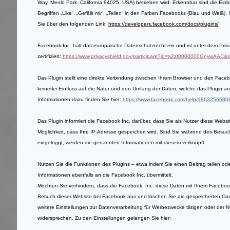
Way, Menlo Park, California 94025, USA) betrieben wird. Erkennbar sind die E
Begriffen „Like“, „Gefällt mir“, „Teilen“ in den Farben Facebooks (Blau und Weiß)
Sie über den folgenden Link:
https://developers.facebook.com/docs/plugins/
Facebook Inc. hält das europäische Datenschutzrecht ein und ist unter dem Pr
zertifiziert:
https://www.privacyshield.gov/participant?id=a2zt0000000GnywAAC&s
Das Plugin stellt eine direkte Verbindung zwischen Ihrem Browser und den Faceb
keinerlei Einfluss auf die Natur und den Umfang der Daten, welche das Plugin an 
Informationen dazu finden Sie hier:
https://www.facebook.com/help/186325668
Das Plugin informiert die Facebook Inc. darüber, dass Sie als Nutzer diese Websi
Möglichkeit, dass Ihre IP-Adresse gespeichert wird. Sind Sie während des Besuc
eingeloggt, werden die genannten Informationen mit diesem verknüpft.
Nutzen Sie die Funktionen des Plugins – etwa indem Sie einen Beitrag teilen ode
Informationen ebenfalls an die Facebook Inc. übermittelt.
Möchten Sie verhindern, dass die Facebook. Inc. diese Daten mit Ihrem Facebook
Besuch dieser Website bei Facebook aus und löschen Sie die gespeicherten Cook
weitere Einstellungen zur Datenverarbeitung für Werbezwecke tätigen oder der 
widersprechen. Zu den Einstellungen gelangen Sie hier: