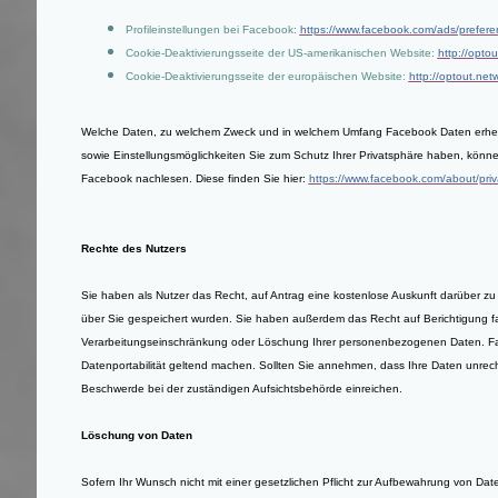
Profileinstellungen bei Facebook:
https://www.facebook.com/ads/prefer
Cookie-Deaktivierungsseite der US-amerikanischen Website:
http://opto
Cookie-Deaktivierungsseite der europäischen Website:
http://optout.net
Welche Daten, zu welchem Zweck und in welchem Umfang Facebook Daten erhebt
sowie Einstellungsmöglichkeiten Sie zum Schutz Ihrer Privatsphäre haben, können
Facebook nachlesen. Diese finden Sie hier:
https://www.facebook.com/about/priv
Rechte des Nutzers
Sie haben als Nutzer das Recht, auf Antrag eine kostenlose Auskunft darüber 
über Sie gespeichert wurden. Sie haben außerdem das Recht auf Berichtigung fa
Verarbeitungseinschränkung oder Löschung Ihrer personenbezogenen Daten. Fall
Datenportabilität geltend machen. Sollten Sie annehmen, dass Ihre Daten unrec
Beschwerde bei der zuständigen Aufsichtsbehörde einreichen.
Löschung von Daten
Sofern Ihr Wunsch nicht mit einer gesetzlichen Pflicht zur Aufbewahrung von Daten