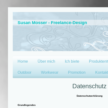
Susan Mosser - Freelance-Design
Home
Über mich
Ich biete
Produktent
Outdoor
Workwear
Promotion
Kontak
Datenschutz
Datenschutzerklärung
Grundlegendes