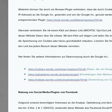
Weiterhin können Sie durch ein Browser-Plugin verhindern, dass die durch Cookie
IP-Adresse) an die Google Inc. gesendet und von der Google Inc. genutzt werde
entsprechenden Plugin:
https://tools.google.com/dlpage/gaoptout?hl=de
Alternativ verhindern Sie mit einem Klick auf diesen Link (WICHTIG: Opt-Out-Link
dieser Website Daten über Sie erfasst. Mit dem Klick auf obigen Link laden Sie e
die Speicherung von Cookies also hierzu grundsätzlich erlauben. Löschen Sie Ihre
den Link bei jedem Besuch dieser Website vonnöten.
Hier finden Sie weitere Informationen zur Datennutzung durch die Google Inc.:
https://policies.google.com/privacy/partners?hl=de
(Daten, die von Goog
https://adssettings.google.de/authenticated
(Einstellungen über Werbung
https://policies.google.com/technologies/ads?hl=de
(Verwendung von Coo
Nutzung von Social-Media-Plugins von Facebook
Aufgrund unseres berechtigten Interesses an der Analyse, Optimierung und dem
des Art. 6 Abs. 1 lit. f. DSGVO), verwendet diese Website das Facebook-Social-P